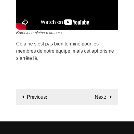
Barcelone pleine d’amour !
Cela ne s’est pas bien terminé pour les
membres de notre équipe, mais cet aphorisme
s’arrête là.
Navigation
Previous:
Next:
de
l’article